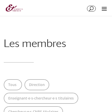
Aller
Aller
au
à
contenu
la
principal
navigation
Les membres
Tous
Direction
Enseignant·e·s-chercheur·e·s titulaires
Chercheur·e·s CNRS titulaires