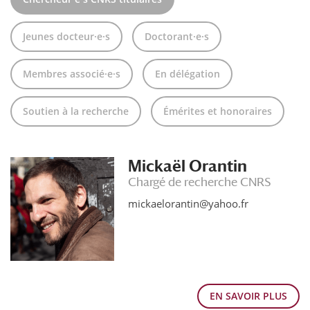
Jeunes docteur·e·s
Doctorant·e·s
Membres associé·e·s
En délégation
Soutien à la recherche
Émérites et honoraires
Mickaël Orantin
Chargé de recherche CNRS
mickaelorantin@yahoo.fr
EN SAVOIR PLUS