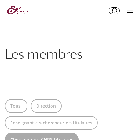
Aller
Aller
au
à
contenu
la
principal
navigation
Les membres
Tous
Direction
Enseignant·e·s-chercheur·e·s titulaires
Chercheur·e·s CNRS titulaires