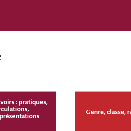
e
voirs : pratiques,
rculations,
Genre, classe, 
présentations