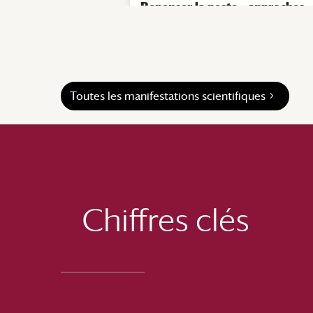
Repenser la peste – approches
environnementales et
interspécifiques
|
Actualités
Toutes les manifestations scientifiques
Chiffres clés