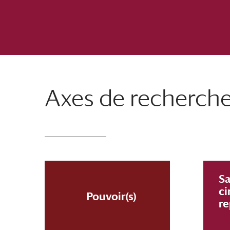
Axes de recherch
Sa
ci
Pouvoir(s)
re