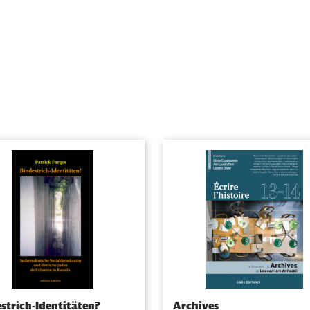
strich-Identitäten?
Archives