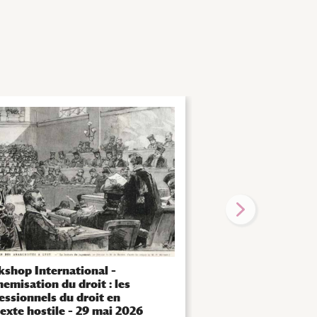
Laura Lee Downs. L’
en mouvement – Jo
d’hommage – Mardi 
|
Manifestations scientif
shop International –
nemisation du droit : les
essionnels du droit en
exte hostile – 29 mai 2026