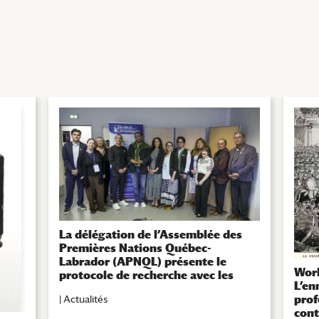
La délégation de l’Assemblée des
Premières Nations Québec-
Labrador (APNQL) présente le
Work
protocole de recherche avec les
L’en
Premières Nations
prof
|
Actualités
cont