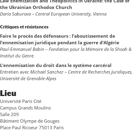
Law
Enemization
and
Theopolitics
in Ukraine: the
Case
of
the Ukrainian Orthodox Church
Daria
Saburova
– Central European University, Vienna
Critiques et résistances
Faire le procès des défenseurs :
l’aboutissement
de
l’
ennemisation
juridique pendant la guerre
d’Algérie
Paul-Emmanuel Babin – Fondation pour la Mémoire de la Shoah &
Institut du Genre.
L’
ennemisation
du droit dans le système carcéral
Entretien avec
Michael Sanchez – Centre de Recherches Juridiques,
Université de Grenoble-Alpes
Lieu
Université Paris Cité
Campus Grands Moulins
Salle 209
Bâtiment Olympe de Gouges
Place Paul Ricoeur 75013 Paris