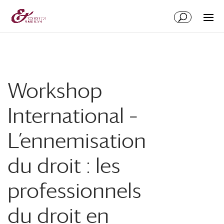
Aller
Aller
au
à
contenu
la
principal
navigation
Workshop
International –
L’ennemisation
du droit : les
professionnels
du droit en