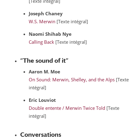
[Texte intégral]
Joseph
Chaney
W.S. Merwin
[Texte intégral]
Naomi Shihab
Nye
Calling Back
[Texte intégral]
“The sound of it”
Aaron M.
Moe
On Sound: Merwin, Shelley, and the Alps
[Texte
intégral]
Eric
Louviot
Double entente / Merwin Twice Told
[Texte
intégral]
Conversations