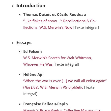
Introduction
Thomas
Dutoit
et Cécile
Roudeau
“Like flakes of snow…”: Recollections & Co-
llections. W.S. Merwin’s Now
[Texte intégral]
Essays
Ed
Folsom
W.S. Merwin’s Search for Walt Whitman,
Whoever He Was
[Texte intégral]
Hélène
Aji
“When the war is over […] we will all enlist again”
(
The Lice
): W.S. Merwin P(r)o(ph)etic
[Texte
intégral]
Françoise
Palleau-Papin
Merwin’s Prose Poetry: Collective Memory in