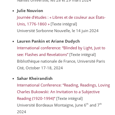
Nantes Université, les 28 et 29 mars 2024
Julie
Nouvion
Journée d’études : « Libres et de couleur aux États-
Unis, 1776-1860 »
[Texte intégral]
Université Sorbonne Nouvelle, le 14 juin 2024
Lauren
Pankin
et Ariane
Dudych
International conference: “Blinded by Light, Just to
see: Flashes and Revelations”
[Texte intégral]
Bibliothèque nationale de France, Université Paris
Cité, October 17-18, 2024
Sahar
Kheirandish
International Conference:
“Reading, Readings, Loving
Charles Bukowski: An Invitation to a Subjective
Reading (1920-1994)”
[Texte intégral]
th
th
Université Bordeaux Montaigne,
June 6
and 7
2024