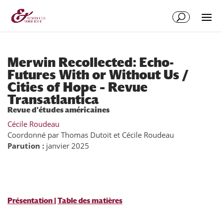
Aller
Aller
au
à
contenu
la
principal
navigation
Merwin Recollected: Echo-
Futures With or Without Us /
Cities of Hope – Revue
Transatlantica
Revue d'études américaines
Cécile Roudeau
Coordonné par Thomas Dutoit et Cécile Roudeau
Parution :
janvier 2025
Présentation
|
Table des matières