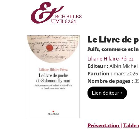
Aller
Aller
au
à
contenu
la
principal
navigation
Le Livre de
Juifs, commerce et in
Liliane Hilaire-Pérez
Editeur :
Albin Michel
Parution :
mars 2026
Nombre de pages :
3
Lien éditeur >
Présentation
|
Table 