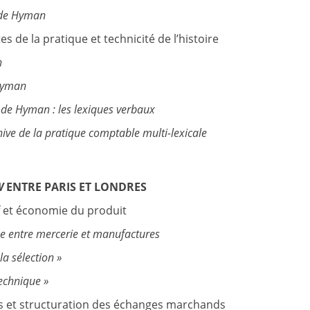
s de Hyman
ctes de la pratique et technicité de l’histoire
n
 Hyman
s de Hyman : les lexiques verbaux
hive de la pratique comptable multi-lexicale
W
ENTRE PARIS ET LONDRES
if et économie du produit
 entre mercerie et manufactures
a sélection »
technique »
s et structuration des échanges marchands