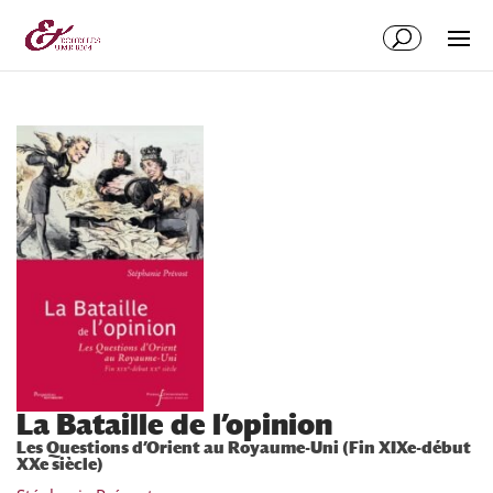
Aller
Aller
au
à
contenu
la
principal
navigation
La Bataille de l’opinion
Les Questions d’Orient au Royaume-Uni (Fin XIXe-début
XXe siècle)