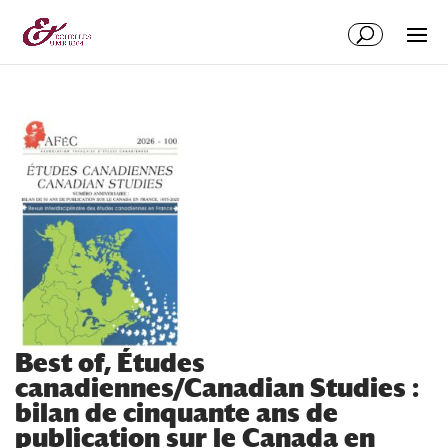
Aller
Aller
au
à
contenu
la
principal
navigation
Best of, Études
canadiennes/Canadian Studies :
bilan de cinquante ans de
publication sur le Canada en