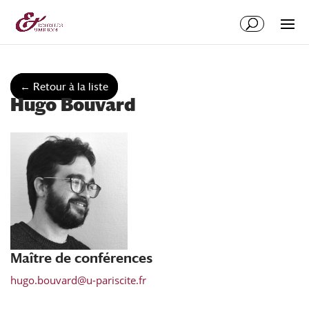
Aller
Aller
au
à
contenu
la
principal
navigation
← Retour à la liste
Hugo Bouvard
Maître de conférences
hugo.bouvard@u-pariscite.fr