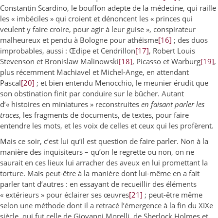
Constantin Scardino, le bouffon adepte de la médecine, qui raille
les « imbéciles » qui croient et dénoncent les « princes qui
veulent y faire croire, pour agir à leur guise », conspirateur
malheureux et pendu à Bologne pour athéisme
[16]
; des duos
improbables, aussi : Œdipe et Cendrillon
[17]
, Robert Louis
Stevenson et Bronislaw Malinowski
[18]
, Picasso et Warburg
[19]
,
plus récemment Machiavel et Michel-Ange, en attendant
Pascal
[20]
; et bien entendu Menocchio, le meunier érudit que
son obstination finit par conduire sur le bûcher. Autant
d’« histoires en miniatures » reconstruites
en faisant parler les
traces
, les fragments de documents, de textes, pour faire
entendre les mots, et les voix de celles et ceux qui les profèrent.
Mais ce soir, c’est lui qu’il est question de faire parler. Non à la
manière des inquisiteurs – qu’on le regrette ou non, on ne
saurait en ces lieux lui arracher des aveux en lui promettant la
torture. Mais peut-être à la manière dont lui-même en a fait
parler tant d’autres : en essayant de recueillir des éléments
« extérieurs » pour éclairer ses œuvres
[21]
; peut-être même
selon une méthode dont il a retracé l’émergence à la fin du XIXe
siècle, qui fut celle de Giovanni Morelli, de Sherlock Holmes et