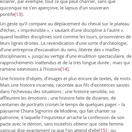
éclairer, par exemple, tout ce que peut charrier, sans que
quiconque ne s’en aperçoive, le lapsus d’un souverain
pontife
[13]
.
Un geste qu’il compare au déplacement du cheval sur le plateau
d’échec, « imprévisible », « sautant d’une discipline à l’autre »,
quand lesdites disciplines sont comme les tours, prisonnières de
leurs lignes droites. La revendication d’une sorte d’archéologie,
d’une entreprise d’excavation du sens, libérée des « mailles
disciplinaires », jusqu’au vertige d’une érudition spectaculaire, de
rapprochements inattendus et de la très longue durée ; mais qui
ramène
néanmoins
à l’histoire
[14]
.
Une histoire d’objets, d’images et plus encore de textes, de mots.
Mais une histoire incarnée, racontée aux fils d’existences saisies
dans l’écheveau des situations ; une histoire sensible, où
affleurent les émotions ; une histoire faite de dizaines, de
centaines de portraits croisés le temps de quelques pages – la
paysanne Chiara Signorini de Modène, qui fait chanter sa
patronne, à laquelle l’inquisiteur arrache la confession de son
pacte avec le démon, sans toutefois obtenir que cette femme
vaincue dise exactement ce que l’on attend d’elle
[15]
; ou