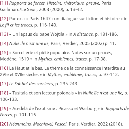
[11]
Rapports de forces. Histoire, rhétorique, preuve
, Paris
Gallimard/Le Seuil, 2003 (2000), p. 13-42.
[12]
Par ex. : « Paris 1647 : un dialogue sur fiction et histoire » in
Le fil et les traces
, p. 116-140.
[13]
« Un lapsus du pape Wojtila » in
A distance
, p. 181-186.
[14]
Nulle île n’est une île
, Paris, Verdier, 2005 (2002) p. 11.
[15]
« Sorcellerie et piété populaire. Notes sur un procès,
Modène, 1519 » in
Mythes, emblèmes, traces
, p. 17-38.
[16]
Le Haut et le bas. Le thème de la connaissance interdite au
XVIe et XVIIe siècles » in
Mythes, emblèmes, traces
, p. 97-112.
[17]
Le Sabbat des sorcières
, p. 235-243.
[18]
« Tusitala et son lecteur polonais » in
Nulle île n’est une île
, p.
106-133.
[19]
« Au-delà de l’exotisme : Picasso et Warburg » in
Rapports de
Forces
, p. 101-116.
[20]
Néanmoins. Machiavel, Pascal
, Paris, Verdier, 2022 (2018).