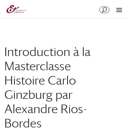
Aller
Aller
au
à
contenu
la
principal
navigation
Introduction à la
Masterclasse
Histoire Carlo
Ginzburg par
Alexandre Rios-
Bordes