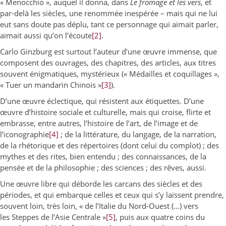
« Menocchio », auquel il donna, dans
Le fromage et les vers
, et
par-delà les siècles, une renommée inespérée – mais qui ne lui
eut sans doute pas déplu, tant ce personnage qui aimait parler,
aimait aussi qu’on l’écoute
[2]
.
Carlo Ginzburg est surtout l’auteur d’une œuvre immense, que
composent des ouvrages, des chapitres, des articles, aux titres
souvent énigmatiques, mystérieux (« Médailles et coquillages »,
« Tuer un mandarin Chinois »
[3]
).
D’une œuvre éclectique, qui résistent aux étiquettes. D’une
œuvre d’histoire sociale et culturelle, mais qui croise, flirte et
embrasse, entre autres, l’histoire de l’art, de l’image et de
l’iconographie
[4]
; de la littérature, du langage, de la narration,
de la rhétorique et des répertoires (dont celui du complot) ; des
mythes et des rites, bien entendu ; des connaissances, de la
pensée et de la philosophie ; des sciences ; des rêves, aussi.
Une œuvre libre qui déborde les carcans des siècles et des
périodes, et qui embarque celles et ceux qui s’y laissent prendre,
souvent loin, très loin, « de l’Italie du Nord-Ouest (…) vers
les Steppes de l’Asie Centrale »
[5]
, puis aux quatre coins du