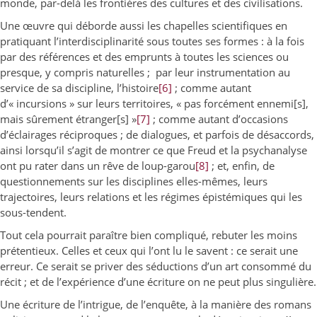
monde, par-delà les frontières des cultures et des civilisations.
Une œuvre qui déborde aussi les chapelles scientifiques en
pratiquant l’interdisciplinarité sous toutes ses formes : à la fois
par des références et des emprunts à toutes les sciences ou
presque, y compris naturelles ; par leur instrumentation au
service de sa discipline, l’histoire
[6]
; comme autant
d’« incursions » sur leurs territoires, « pas forcément ennemi[s],
mais sûrement étranger[s] »
[7]
; comme autant d’occasions
d’éclairages réciproques ; de dialogues, et parfois de désaccords,
ainsi lorsqu’il s’agit de montrer ce que Freud et la psychanalyse
ont pu rater dans un rêve de loup-garou
[8]
; et, enfin, de
questionnements sur les disciplines elles-mêmes, leurs
trajectoires, leurs relations et les régimes épistémiques qui les
sous-tendent.
Tout cela pourrait paraître bien compliqué, rebuter les moins
prétentieux. Celles et ceux qui l’ont lu le savent : ce serait une
erreur. Ce serait se priver des séductions d’un art consommé du
récit ; et de l’expérience d’une écriture on ne peut plus singulière.
Une écriture de l’intrigue, de l’enquête, à la manière des romans