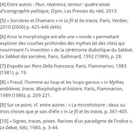
[4]
Entre autres :
Peur, révérence, terreur : quatre essais
d’iconographie politique
, Dijon, Les Presses du réel, 2013
[5]
« Sorcières et Chamans » in
Le fil et les traces
, Paris, Verdier,
2010 (2006) p. 425-446 (446).
[6]
Ainsi la morphologie est-elle une « sonde » permettant
explorer des couches profondes des mythes (et des rites) qui
nourrissent l’« invention » de la cérémonie diabolique du Sabbat.
Le Sabbat des sorcières
, Paris, Gallimard, 1992 (1989), p. 28.
[7]
Enquête sur Piero Della Francesca
, Paris, Flammarion, 1983
(1981), p. 19.
[8]
« Freud, l’homme au loup et les loups-garous » in
Mythes,
emblèmes, traces. Morphologie et histoire
, Paris, Flammarion,
1989 (1986), p. 209-221.
[9]
Sur ce point, cf. entre autres : « La microhistoire : deux ou
trois choses que je sais d’elle » in
Le fil et les traces
, p. 361-405.
[10]
« Signes, traces, pistes. Racines d’un paradigme de l’indice »,
Le Débat,
6(6), 1980, p. 3-44.