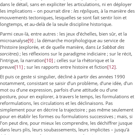
dans le détail, sans en expliciter les articulations, ni en déployer
les implications – on pourrait dire :
les répliques
, à la manière des
mouvements tectoniques, lesquelles se sont fait sentir loin et
longtemps, et au-delà de la seule discipline historique.
Parmi ceux-là, entre autres : les jeux d’échelles, bien sûr, et la
microanalyse
[9]
; la démarche morphologique au service de
l’histoire (explorée, et de quelle manière, dans
Le Sabbat des
sorcières
) ; les réflexions sur le paradigme indiciaire ; sur le récit,
l’intrigue, la narration
[10]
; celles sur la rhétorique et la
preuve
[11]
; sur les rapports entre histoire et fiction
[12]
.
Et puis ce geste si singulier, décliné à partir des années 1990
notamment, consistant se saisir d’un problème, d’une idée, d’un
mot ou d’une expression, parfois d’une attitude ou d’une
posture, pour en explorer, à travers le temps, les formulations et
reformulations, les circulations et les déclinaisons. Pas
simplement pour en décrire la trajectoire ; pas même seulement
pour en établir les formes ou formulations successives ; mais, si
l’on peut dire, pour mieux les comprendre, les déchiffrer jusque
dans leurs plis, leurs soubassements, leurs implicites – jusqu’à