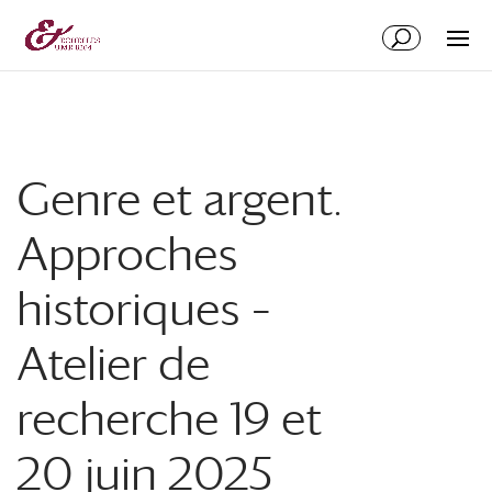
Aller
Aller
au
à
contenu
la
principal
navigation
Genre et argent.
Approches
historiques –
Atelier de
recherche 19 et
20 juin 2025