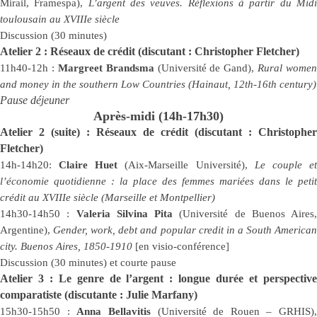
Mirail, Framespa),
L’argent des veuves. Réflexions à partir du Mid
toulousain au XVIIIe siècle
Discussion (30 minutes)
Atelier 2 : Réseaux de crédit (discutant : Christopher Fletcher)
11h40-12h :
Margreet Brandsma
(Université de Gand),
Rural women
and money in the southern
Low Countries (Hainaut, 12th-16th century)
Pause déjeuner
Après-midi (14h-17h30)
Atelier 2 (suite) : Réseaux de crédit (discutant : Christopher
Fletcher)
14h-14h20:
Claire Huet
(Aix-Marseille Université),
Le couple e
l’économie quotidienne : la place des femmes mariées dans le petit
crédit au XVIIIe siècle (Marseille et Montpellier)
14h30-14h50 :
Valeria Silvina Pita
(Université de Buenos Aires,
Argentine),
Gender, work, debt and popular credit in a South America
city.
Buenos Aires, 1850-1910
[en visio-conférence]
Discussion (30 minutes) et courte pause
Atelier 3 : Le genre de l’argent : longue durée et perspective
comparatiste (discutante : Julie Marfany)
15h30-15h50 :
Anna Bellavitis
(Université de Rouen – GRHIS),