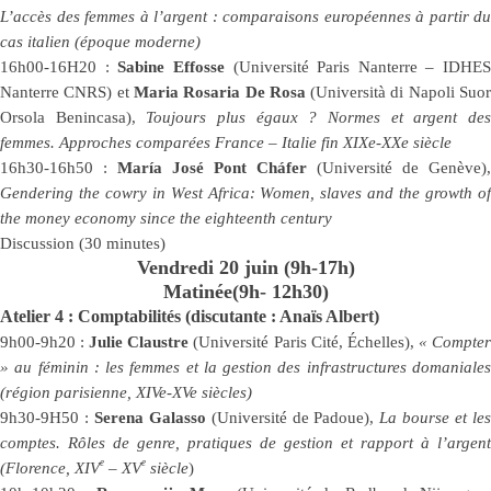
L’accès des femmes à l’argent : comparaisons européennes à partir du
cas italien (époque moderne)
16h00-16H20 :
Sabine Effosse
(Université Paris Nanterre – IDHES
Nanterre CNRS) et
Maria Rosaria De Rosa
(Università di Napoli Suo
Orsola Benincasa),
Toujours plus égaux ? Normes et argent de
femmes. Approches comparées France – Italie fin XIXe-XXe siècle
16h30-16h50 :
María José Pont Cháfer
(Université de Genève),
Gendering the cowry in West Africa: Women, slaves and the growth of
the money economy since the eighteenth century
Discussion (30 minutes)
Vendredi 20 juin (9h-17h)
Matinée
(9h- 12h30)
Atelier 4 : Comptabilités (discutante : Anaïs Albert)
9h00-9h20 :
Julie Claustre
(Université Paris Cité, Échelles),
« Compte
» au féminin : les femmes et la gestion des infrastructures domaniales
(région parisienne, XIVe-XVe siècles)
9h30-9H50 :
Serena Galasso
(Université de Padoue),
La bourse et le
comptes. Rôles de genre, pratiques de gestion et rapport à l’argent
e
e
(Florence, XIV
– XV
siècle
)