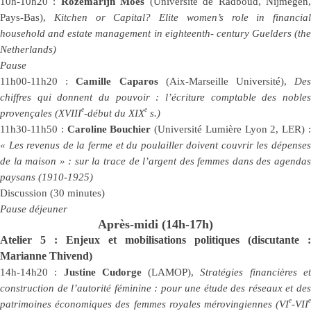
10h-10h20 :
Rozemarijn Moes
(Université de Radboud, Nijmegen
Pays-Bas),
Kitchen or Capital?
Elite women’s role in financial
household and estate management in eighteenth- century Guelders (the
Netherlands)
Pause
11h00-11h20 :
Camille Caparos
(Aix-Marseille Université),
De
chiffres qui donnent du pouvoir : l’écriture comptable des nobles
e
e
provençales (XVIII
-début du XIX
s.)
11h30-11h50 :
Caroline Bouchier
(Université Lumière Lyon 2, LER) 
« Les revenus de la ferme et du poulailler doivent couvrir les dépenses
de la maison » : sur la trace de l’argent des femmes dans des agendas
paysans (1910-1925)
Discussion (30 minutes)
Pause déjeuner
Après-midi (14h-17h)
Atelier 5 : Enjeux et mobilisations politiques
(discutante :
Marianne Thivend)
14h-14h20 :
Justine Cudorge
(LAMOP),
Stratégies financières e
construction de l’autorité féminine : pour une étude des réseaux et des
e
e
patrimoines économiques des femmes royales mérovingiennes (VI
-VII