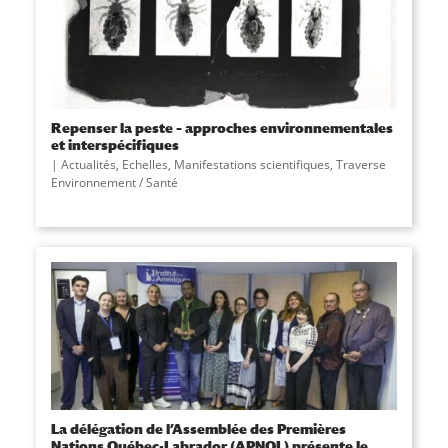
Repenser la peste – approches environnementales
et interspécifiques
Actualités
,
Echelles
,
Manifestations scientifiques
,
Traverse
Environnement / Santé
La délégation de l’Assemblée des Premières
Nations Québec-Labrador (APNQL) présente le