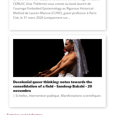
CERILAC (Axe Thélème) vous convie au book launch de
l'ouvrage Embodied Epistemology as Rigorous Historical
Method de Lauren Mancia (CUNY), guest professor à Paris
Cité, le 31 mars 2026 (uniquement sur
...
Decolonial queer thinking: notes towards the
consolidation of a field – Sandeep Bakshi – 20
novembre
Echelles
,
Intervention publique
,
Manifestations scientifiques