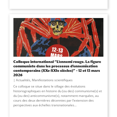
Colloque international “L’ennemi rouge. La figure
communiste dans les processus d’ennemisation
contemporains (XXe-XXIe siècles)” – 12 et 13 mars
2026
Actualités
,
Manifestations scientifiques
Ce colloque se situe dans le sillage des évolutions
historiographiques en histoire du (ou des) communisme(s) et
du (ou des) anticommunisme(s), notamment marquées, au
cours des deux dernières décennies par l’extension des
perspectives aux échelles transnationales
...