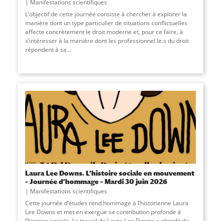
Manifestations scientifiques
L’objectif de cette journée consiste à chercher à explorer la
manière dont un type particulier de situations conflictuelles
affecte concrètement le droit moderne et, pour ce faire, à
s’intéresser à la manière dont les professionnel.le.s du droit
répondent à sa
...
Laura Lee Downs. L’histoire sociale en mouvement
– Journée d’hommage – Mardi 30 juin 2026
Manifestations scientifiques
Cette journée d’études rend hommage à l’historienne Laura
Lee Downs et met en exergue sa contribution profonde à
l’histoire sociale. Le travail de Laura Lee Downs a abordé de