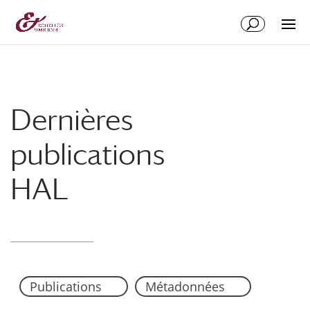
Aller
Aller
au
à
contenu
la
principal
navigation
Dernières
publications
HAL
Publications
Métadonnées