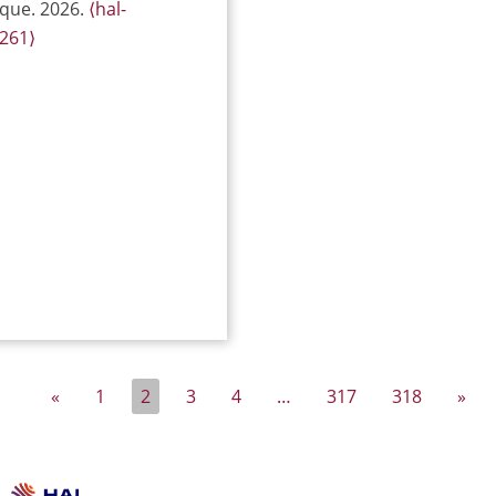
que. 2026.
⟨hal-
261⟩
«
1
2
3
4
…
317
318
»