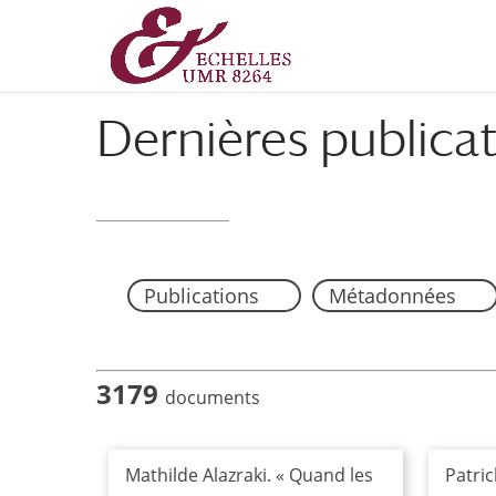
Aller
Aller
au
à
contenu
la
principal
navigation
Dernières publica
Publications
Métadonnées
3179
documents
Mathilde Alazraki. « Quand les
Patric