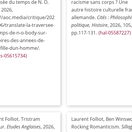
rsée du temps de N. O.
racisme sans corps ? Une
 2026,
autre histoire culturelle fr
//aoc.media/critique/202
allemande.
Cités : Philosophi
6/translate-la-traversee-
politique, Histoire
, 2026, 105,
mps-de-n-o-body-sur-
pp.117-131.
⟨hal-05587227⟩
res-des-annees-de-
-fille-dun-homme/.
hs-05615734⟩
t Folliot. Tristram
Laurent Folliot, Ben Winswo
ur.
Etudes Anglaises
, 2026,
Rocking Romanticism.
Silla