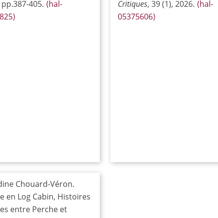
, pp.387-405.
⟨hal-
Critiques
, 39 (1), 2026.
⟨hal-
825⟩
05375606⟩
dine Chouard-Véron.
 en Log Cabin, Histoires
es entre Perche et