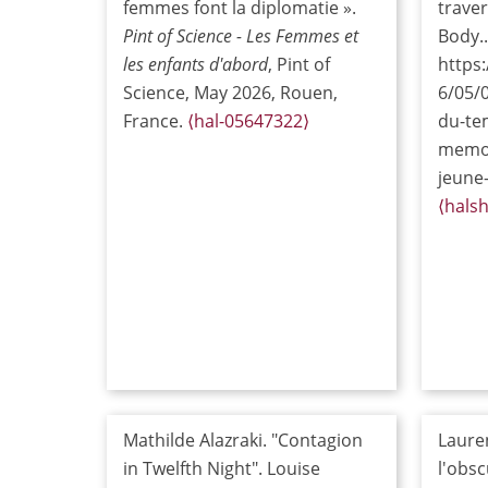
femmes font la diplomatie ».
trave
Pint of Science - Les Femmes et
Body..
les enfants d'abord
, Pint of
https:
Science, May 2026, Rouen,
6/05/0
France.
⟨hal-05647322⟩
du-te
memoi
jeune
⟨hals
Mathilde Alazraki. "Contagion
Lauren
in Twelfth Night". Louise
l'obsc