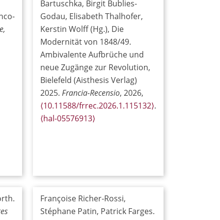
Bartuschka, Birgit Bublies-
anco-
Godau, Elisabeth Thalhofer,
e,
Kerstin Wolff (Hg.), Die
Modernität von 1848/49.
Ambivalente Aufbrüche und
neue Zugänge zur Revolution,
Bielefeld (Aisthesis Verlag)
2025.
Francia-Recensio
, 2026,
⟨10.11588/frrec.2026.1.115132⟩
.
⟨hal-05576913⟩
rth.
Françoise Richer-Rossi,
ges
Stéphane Patin, Patrick Farges.