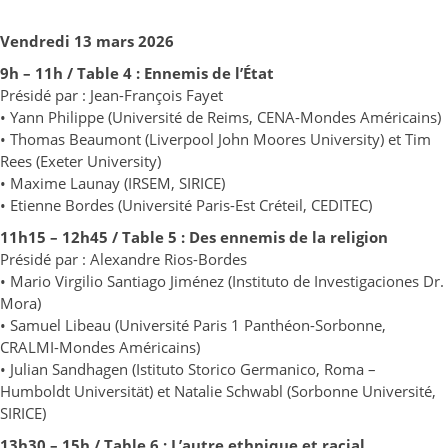
Vendredi 13 mars 2026
9h – 11h / Table 4 : Ennemis de l’État
Présidé par : Jean-François Fayet
• Yann Philippe (Université de Reims, CENA-Mondes Américains)
• Thomas Beaumont (Liverpool John Moores University) et Tim
Rees (Exeter University)
• Maxime Launay (IRSEM, SIRICE)
• Etienne Bordes (Université Paris-Est Créteil, CEDITEC)
11h15 – 12h45 / Table 5 : Des ennemis de la religion
Présidé par : Alexandre Rios-Bordes
• Mario Virgilio Santiago Jiménez (Instituto de Investigaciones Dr.
Mora)
• Samuel Libeau (Université Paris 1 Panthéon-Sorbonne,
CRALMI-Mondes Américains)
• Julian Sandhagen (Istituto Storico Germanico, Roma –
Humboldt Universität) et Natalie Schwabl (Sorbonne Université,
SIRICE)
13h30 – 15h / Table 6 : L’autre ethnique et racial