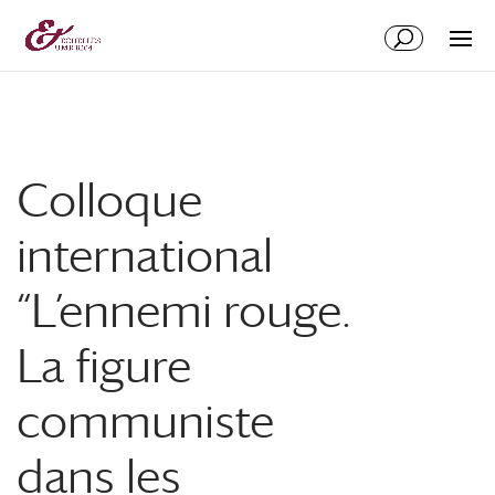
Aller
Aller
au
à
contenu
la
principal
navigation
Colloque
international
“L’ennemi rouge.
La figure
communiste
dans les